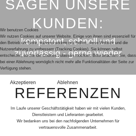
SAGEN UNSERE
KUNDEN:
Wir benutzen Cookies
Wir nutzen Cookies auf unserer Website. Einige von ihnen sind essenziell für
kompetent, schnell und
den Betrieb der Seite, während andere uns helfen, diese Website und die
Nutzererfahrung zu verbessern (Tracking Cookies). Sie können selbst
zuverlässig - gerne wieder
entscheiden, ob Sie die Cookies zulassen möchten. Bitte beachten Sie, dass
bei einer Ablehnung womöglich nicht mehr alle Funktionalitäten der Seite zur
Verfügung stehen.
Akzeptieren
Ablehnen
REFERENZEN
Im Laufe unserer Geschäftstätigkeit haben wir mit vielen Kunden,
Dienstleistern und Lieferanten gearbeitet.
Wir bedanken uns bei den nachfolgenden Unternehmen für
vertrauensvolle Zusammenarbeit.