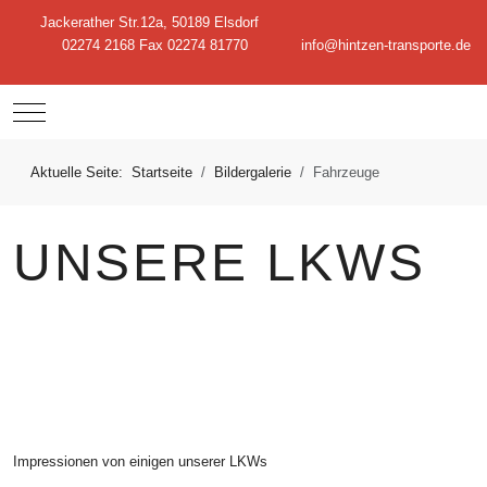
Jackerather Str.12a, 50189 Elsdorf
02274 2168 Fax 02274 81770
info@hintzen-transporte.de
Mobile Menu Toggle
Aktuelle Seite:
Startseite
Bildergalerie
Fahrzeuge
UNSERE LKWS
Impressionen von einigen unserer LKWs